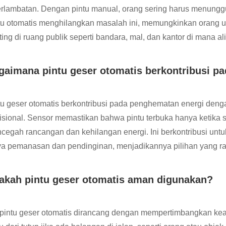
erlambatan. Dengan pintu manual, orang sering harus menun
tu otomatis menghilangkan masalah ini, memungkinkan orang un
ting di ruang publik seperti bandara, mal, dan kantor di mana al
gaimana pintu geser otomatis berkontribusi pad
tu geser otomatis berkontribusi pada penghematan energi denga
disional. Sensor memastikan bahwa pintu terbuka hanya ketika s
cegah rancangan dan kehilangan energi. Ini berkontribusi untu
ya pemanasan dan pendinginan, menjadikannya pilihan yang r
akah pintu geser otomatis aman digunakan?
 pintu geser otomatis dirancang dengan mempertimbangkan k