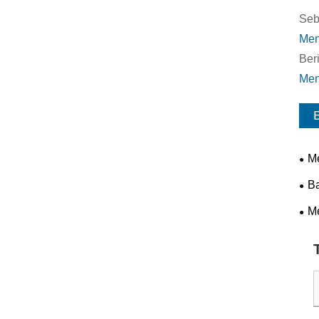
Seb
‌Me
Beri
Men
B
Me
Ban
B
Efi
Me
Sta