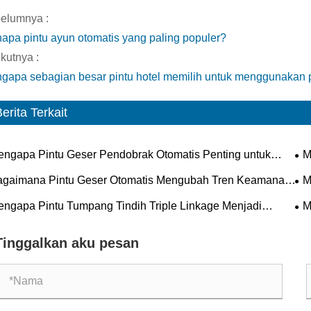
elumnya :
napa pintu ayun otomatis yang paling populer?
kutnya :
gapa sebagian besar pintu hotel memilih untuk menggunakan p
erita Terkait
ngapa Pintu Geser Pendobrak Otomatis Penting untuk
M
gunan Modern?
Mo
agaimana Pintu Geser Otomatis Mengubah Tren Keamanan,
M
siensi, dan Arsitektur Masa Depan?
Pil
ngapa Pintu Tumpang Tindih Triple Linkage Menjadi
M
ndar Masa Depan untuk Keamanan dan Efisiensi Industri?
Ba
Tinggalkan aku pesan