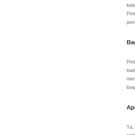
ket
Pin
pen
Ba
Pin
tra
men
bia
Ap
Ya,