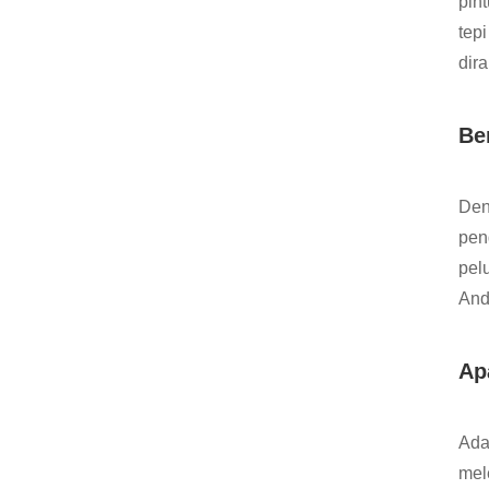
pint
tep
dir
Be
Den
pen
pel
And
Ap
Ada
mel