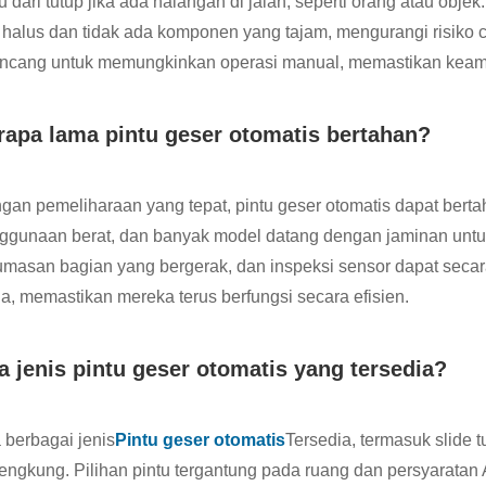
u dari tutup jika ada halangan di jalan, seperti orang atau obje
i halus dan tidak ada komponen yang tajam, mengurangi risiko 
ancang untuk memungkinkan operasi manual, memastikan keama
rapa lama pintu geser otomatis bertahan?
gan pemeliharaan yang tepat, pintu geser otomatis dapat bert
ggunaan berat, dan banyak model datang dengan jaminan untu
umasan bagian yang bergerak, dan inspeksi sensor dapat secar
a, memastikan mereka terus berfungsi secara efisien.
a jenis pintu geser otomatis yang tersedia?
 berbagai jenis
Pintu geser otomatis
Tersedia, termasuk slide t
engkung. Pilihan pintu tergantung pada ruang dan persyaratan 