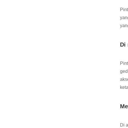
Pin
yan
yan
Di
Pin
ged
aks
ket
Me
Di 