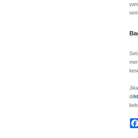
yan
seri
Ba
Sel
men
kes
Jik
di
h
keb