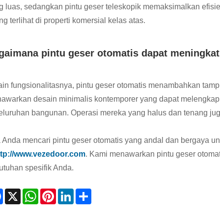
g luas, sedangkan pintu geser teleskopik memaksimalkan efis
ng terlihat di properti komersial kelas atas.
gaimana pintu geser otomatis dapat meningkatk
ain fungsionalitasnya, pintu geser otomatis menambahkan tamp
awarkan desain minimalis kontemporer yang dapat melengkapi
eluruhan bangunan. Operasi mereka yang halus dan tenang juga
a Anda mencari pintu geser otomatis yang andal dan bergaya unt
ttp://www.vezedoor.com
. Kami menawarkan pintu geser otomat
utuhan spesifik Anda.
Facebook
X
WhatsApp
Pinterest
LinkedIn
Share