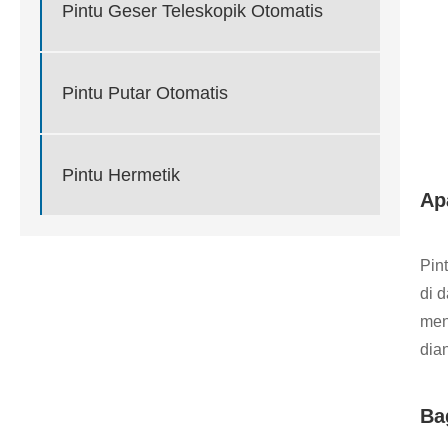
Pintu Geser Teleskopik Otomatis
Pintu Putar Otomatis
Pintu Hermetik
Ap
Pin
di 
men
dia
Ba