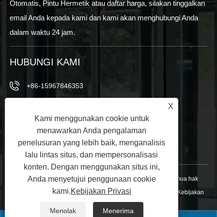
Otomatis, Pintu Hermetik atau daftar harga, silakan tinggalkan
email Anda kepada kami dan kami akan menghubungi Anda
dalam waktu 24 jam.
HUBUNGI KAMI
+86-15967846353
X
+86-15967846353
Kami menggunakan cookie untuk
info@vezedoors.com
menawarkan Anda pengalaman
penelusuran yang lebih baik, menganalisis
Di Taman Industri, Kota Hemudi, Kantor, China
lalu lintas situs, dan mempersonalisasi
konten. Dengan menggunakan situs ini,
Anda menyetujui penggunaan cookie
Hak Cipta © 2024 Ningbo Veze Automatic Door Co., Ltd. Semua hak
kami.
Kebijakan Privasi
dilindungi undang -undang.
Links
|
Sitemap
|
RSS
|
XML
|
Kebijakan
Privasi
|
Menolak
Menerima