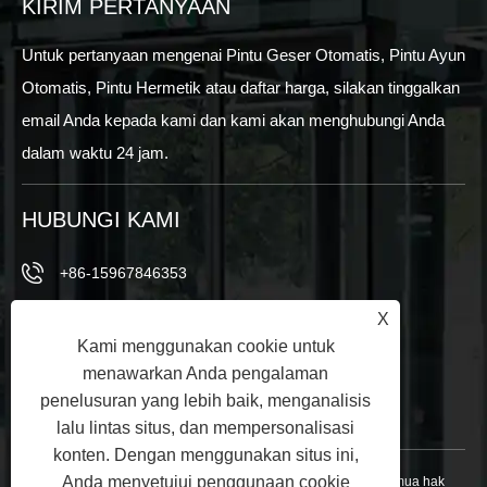
KIRIM PERTANYAAN
Untuk pertanyaan mengenai Pintu Geser Otomatis, Pintu Ayun
Otomatis, Pintu Hermetik atau daftar harga, silakan tinggalkan
email Anda kepada kami dan kami akan menghubungi Anda
dalam waktu 24 jam.
HUBUNGI KAMI
+86-15967846353
+86-15967846353
X
Kami menggunakan cookie untuk
info@vezedoors.com
menawarkan Anda pengalaman
penelusuran yang lebih baik, menganalisis
Di Taman Industri, Kota Hemudi, Kantor, China
lalu lintas situs, dan mempersonalisasi
konten. Dengan menggunakan situs ini,
Anda menyetujui penggunaan cookie
Hak Cipta © 2024 Ningbo Veze Automatic Door Co., Ltd. Semua hak