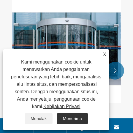
Pintu Tumpang Tindih Tautan Ganda
Lihat Lebih Banyak >>
X
Kami menggunakan cookie untuk
menawarkan Anda pengalaman


penelusuran yang lebih baik, menganalisis
lalu lintas situs, dan mempersonalisasi
konten. Dengan menggunakan situs ini,
Anda menyetujui penggunaan cookie
kami.
Kebijakan Privasi
Menolak
Menerima



