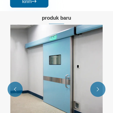
kirim

produk baru
Pintu Geser Otomatis Tugas Ringan
Lihat Lebih Banyak >>

