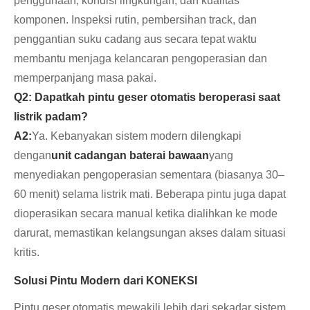
penggunaan, kondisi lingkungan, dan kualitas
komponen. Inspeksi rutin, pembersihan track, dan
penggantian suku cadang aus secara tepat waktu
membantu menjaga kelancaran pengoperasian dan
memperpanjang masa pakai.
Q2: Dapatkah pintu geser otomatis beroperasi saat
listrik padam?
A2:
Ya. Kebanyakan sistem modern dilengkapi
dengan
unit cadangan baterai bawaan
yang
menyediakan pengoperasian sementara (biasanya 30–
60 menit) selama listrik mati. Beberapa pintu juga dapat
dioperasikan secara manual ketika dialihkan ke mode
darurat, memastikan kelangsungan akses dalam situasi
kritis.
Solusi Pintu Modern dari KONEKSI
Pintu geser otomatis mewakili lebih dari sekadar sistem