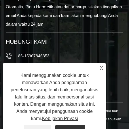
Otomatis, Pintu Hermetik atau daftar harga, silakan tinggalkan
email Anda kepada kami dan kami akan menghubungi Anda
dalam waktu 24 jam.
HUBUNGI KAMI
+86-15967846353
X
+86-15967846353
Kami menggunakan cookie untuk
info@vezedoors.com
menawarkan Anda pengalaman
penelusuran yang lebih baik, menganalisis
Di Taman Industri, Kota Hemudi, Kantor, China
lalu lintas situs, dan mempersonalisasi
konten. Dengan menggunakan situs ini,
Anda menyetujui penggunaan cookie
Hak Cipta © 2024 Ningbo Veze Automatic Door Co., Ltd. Semua hak
kami.
Kebijakan Privasi
dilindungi undang -undang.
Links
|
Sitemap
|
RSS
|
XML
|
Kebijakan
Privasi
|