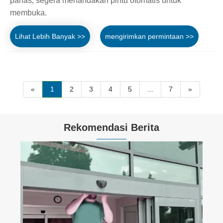
panas, segera menandakan pintu otomatis untuk
membuka.
Lihat Lebih Banyak >>
mengirimkan permintaan >>
«
1
2
3
4
5
...
7
»
Rekomendasi Berita
Apakah pintu geser otomatis hanyalah fitur
berteknologi tinggi, atau kunci untuk
kehidupan yang efisien?
Lihat Lebih Banyak >>