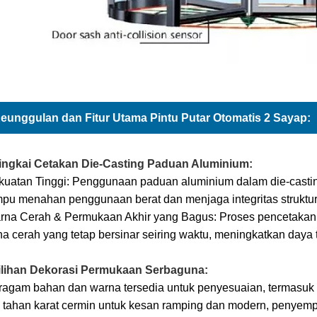
eunggulan dan Fitur Utama Pintu Putar Otomatis 2 Sayap:
Bingkai Cetakan Die-Casting Paduan Aluminium:
ekuatan Tinggi: Penggunaan paduan aluminium dalam die-casti
pu menahan penggunaan berat dan menjaga integritas struktur
arna Cerah & Permukaan Akhir yang Bagus: Proses pencetakan
a cerah yang tetap bersinar seiring waktu, meningkatkan daya t
Pilihan Dekorasi Permukaan Serbaguna:
ragam bahan dan warna tersedia untuk penyesuaian, termasuk b
 tahan karat cermin untuk kesan ramping dan modern, penyempr