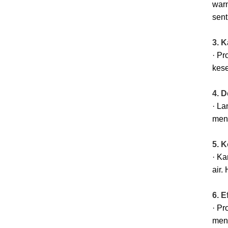
warn
sent
3. K
· P
kes
4. 
· La
menc
5. 
· Ka
air.
6. E
· Pr
meny