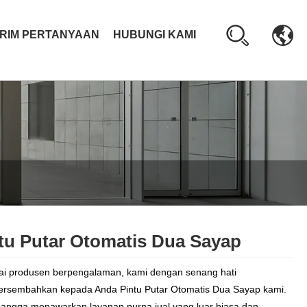
IRIM PERTANYAAN
HUBUNGI KAMI
tu Putar Otomatis Dua Sayap
i produsen berpengalaman, kami dengan senang hati
sembahkan kepada Anda Pintu Putar Otomatis Dua Sayap kami.
angga menawarkan layanan purna jual yang luar biasa dan