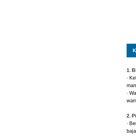
K
1. 
· K
mam
· W
warn
2. 
· Be
baja