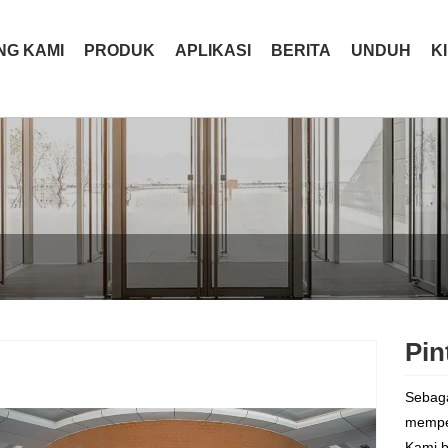
NG KAMI
PRODUK
APLIKASI
BERITA
UNDUH
K
Pin
Sebaga
memper
Kami b