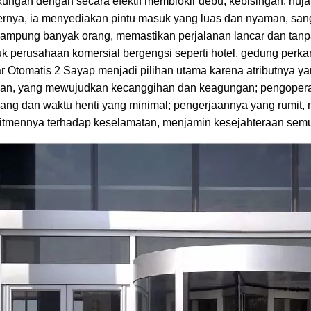
kungan dengan secara efektif memblokir debu, kebisingan, huj
rnya, ia menyediakan pintu masuk yang luas dan nyaman, sanga
ampung banyak orang, memastikan perjalanan lancar dan tan
k perusahaan komersial bergengsi seperti hotel, gedung perka
r Otomatis 2 Sayap menjadi pilihan utama karena atributnya ya
gan, yang mewujudkan kecanggihan dan keagungan; pengopera
ang dan waktu henti yang minimal; pengerjaannya yang rumit, 
itmennya terhadap keselamatan, menjamin kesejahteraan sem