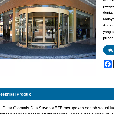
pengir
dunia,
Malays
Anda u
yang s
piliha
F
eskripsi Produk
u Putar Otomatis Dua Sayap VEZE merupakan contoh solusi lua