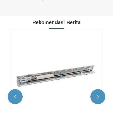
Rekomendasi Berita
Bisakah Pembuka Pintu Ayun Tugas Berat
dipasang pada pintu interior dan eksterior?
Lihat Lebih Banyak >>

