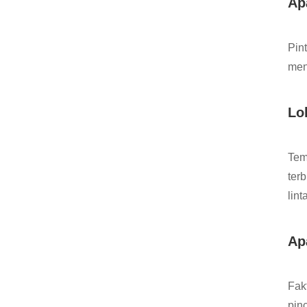
Ap
Pint
men
Lo
Tem
terb
lin
Ap
Fak
pin