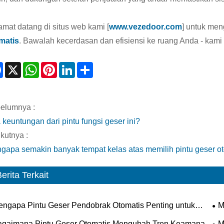
amat datang di situs web kami [
www.vezedoor.com
] untuk men
matis
. Bawalah kecerdasan dan efisiensi ke ruang Anda - kami
Facebook
X
WhatsApp
Pinterest
LinkedIn
Share
elumnya :
 keuntungan dari pintu fungsi geser ini?
kutnya :
gapa semakin banyak tempat kelas atas memilih pintu geser o
erita Terkait
ngapa Pintu Geser Pendobrak Otomatis Penting untuk
M
gunan Modern?
Mo
agaimana Pintu Geser Otomatis Mengubah Tren Keamanan,
M