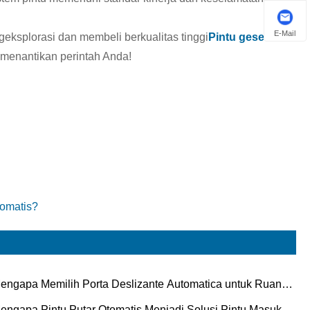
E-Mail
geksplorasi dan membeli berkualitas tinggi
Pintu geser
 menantikan perintah Anda!
tomatis?
engapa Memilih Porta Deslizante Automatica untuk Ruang
dern?
engapa Pintu Putar Otomatis Menjadi Solusi Pintu Masuk