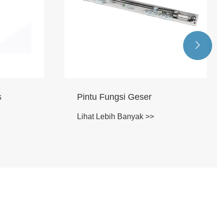

 Geser
Pengontrol Pintu Otomatis
nyak >>
Lihat Lebih Banyak >>