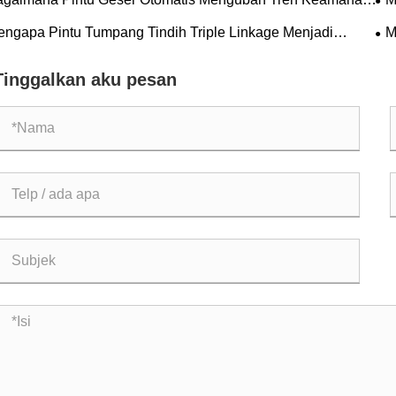
siensi, dan Arsitektur Masa Depan?
Pil
ngapa Pintu Tumpang Tindih Triple Linkage Menjadi
M
ndar Masa Depan untuk Keamanan dan Efisiensi Industri?
Ba
Tinggalkan aku pesan