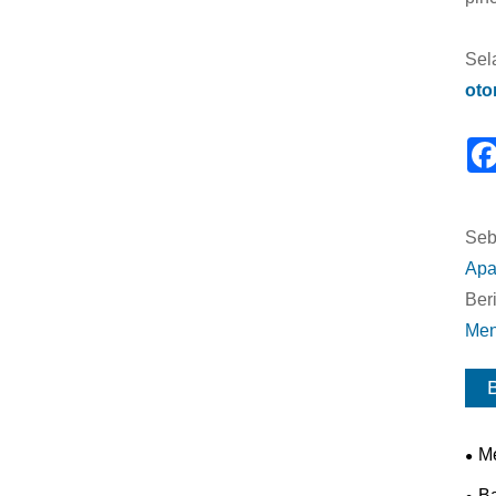
Sel
oto
Seb
Apa
Beri
Men
B
Me
Ban
B