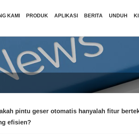
NG KAMI
PRODUK
APLIKASI
BERITA
UNDUH
K
akah pintu geser otomatis hanyalah fitur berte
ng efisien?