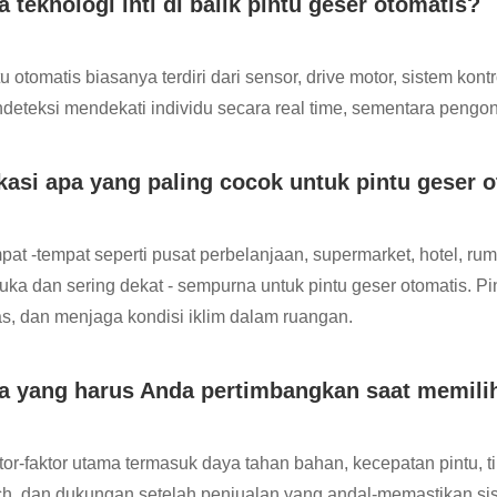
a teknologi inti di balik pintu geser otomatis?
u otomatis biasanya terdiri dari sensor, drive motor, sistem kon
deteksi mendekati individu secara real time, sementara pengon
kasi apa yang paling cocok untuk pintu geser 
pat -tempat seperti pusat perbelanjaan, supermarket, hotel, rum
uka dan sering dekat - sempurna untuk pintu geser otomatis. Pint
tas, dan menjaga kondisi iklim dalam ruangan.
a yang harus Anda pertimbangkan saat memilih
tor-faktor utama termasuk daya tahan bahan, kecepatan pintu, ti
ch, dan dukungan setelah penjualan yang andal-memastikan sis