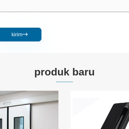
kirim

produk baru