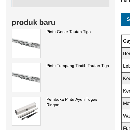
meng
S
produk baru
Pintu Geser Tautan Tiga
Gay
Ber
Pintu Tumpang Tindih Tautan Tiga
Leb
Ke
Ke
Pembuka Pintu Ayun Tugas
Mo
Ringan
Wa
Fu