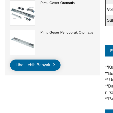
Pintu Geser Otomatis
Vol
Su
Pintu Geser Pendobrak Otomatis
F
Lihat Lebih Banyak
**Ku
**Be
** 
**Da
nirka
**Pa