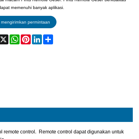
 dapat memenuhi banyak aplikasi.
mengirimkan permintaan
acebook
X
WhatsApp
Pinterest
LinkedIn
Share
 remote control. Remote control dapat digunakan untuk