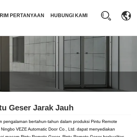
IRIM PERTANYAAN
HUBUNGI KAMI
tu Geser Jarak Jauh
 pengalaman bertahun-tahun dalam produksi Pintu Remote
 Ningbo VEZE Automatic Door Co., Ltd. dapat menyediakan
ai macam Pintu Remote Geser. Pintu Remote Geser berkualitas