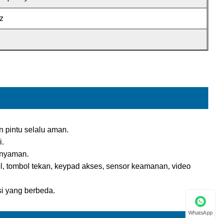
z
n pintu selalu aman.
i.
an nyaman.
rol, tombol tekan, keypad akses, sensor keamanan, video
i yang berbeda.
WhatsApp