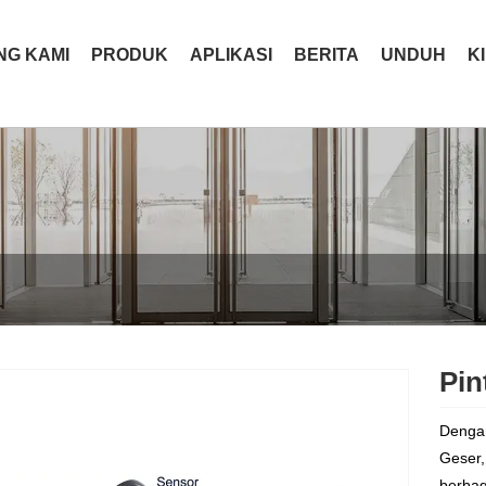
NG KAMI
PRODUK
APLIKASI
BERITA
UNDUH
K
Pin
Dengan
Geser,
berbag