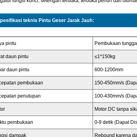
atur fungsi kunci, setengah terbuka, terbuka penuh dan otomat
pesifikasi teknis Pintu Geser Jarak Jauh:
a pintu
Pembukaan tungga
at daun pintu
≤1*150kg
ar daun pintu
600-1200mm
cepatan pembukaan
150-450mm/s (Dapa
cepatan penutupan
100-430mm/s (Dapa
tor
Motor DC tanpa si
ktu pembukaan
0-9 detik (Dapat Di
ngsi dampak
Rebound karena d