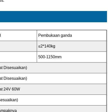
is.
l
Pembukaan ganda
≤2*140kg
500-1150mm
t Disesuaikan)
t Disesuaikan)
kat 24V 60W
sesuaikan)
ampaknya